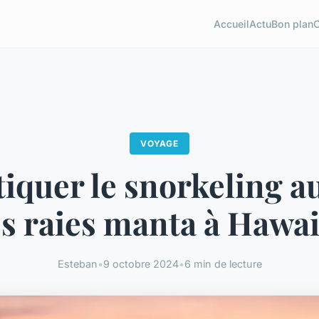
Accueil
Actu
Bon plan
VOYAGE
iquer le snorkeling a
s raies manta à Hawai
Esteban
•
9 octobre 2024
•
6 min de lecture