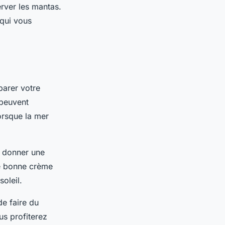
rver les mantas.
 qui vous
parer votre
 peuvent
orsque la mer
t donner une
ne bonne crème
oleil.
de faire du
us profiterez