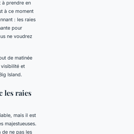
t à prendre en
est à ce moment
nnant : les raies
nante pour
vous ne voudrez
ébut de matinée
isibilité et
ig Island.
 les raies
able, mais il est
res majestueuses.
n de ne pas les