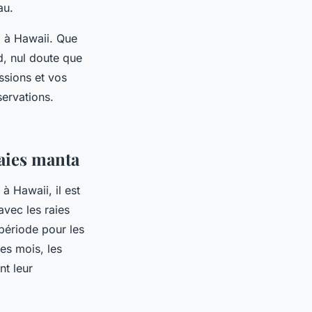
au.
a à Hawaii. Que
d, nul doute que
ssions et vos
servations.
aies manta
à Hawaii, il est
avec les raies
 période pour les
es mois, les
nt leur