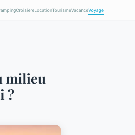
Camping
Croisière
Location
Tourisme
Vacance
Voyage
u milieu
i ?