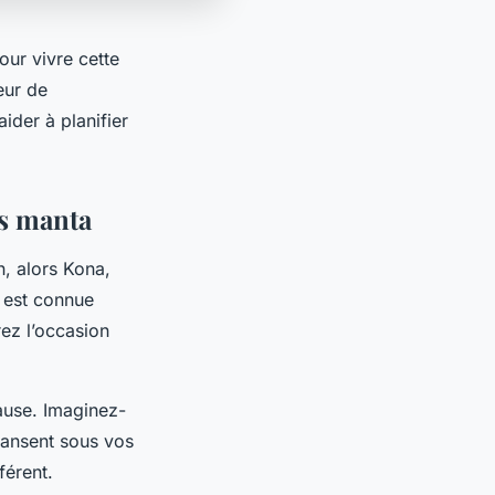
our vivre cette
eur de
ider à planifier
es manta
, alors Kona,
e est connue
ez l’occasion
cause. Imaginez-
 dansent sous vos
férent.