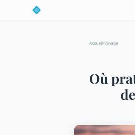
Accueil
›
Voyage
Où prat
de