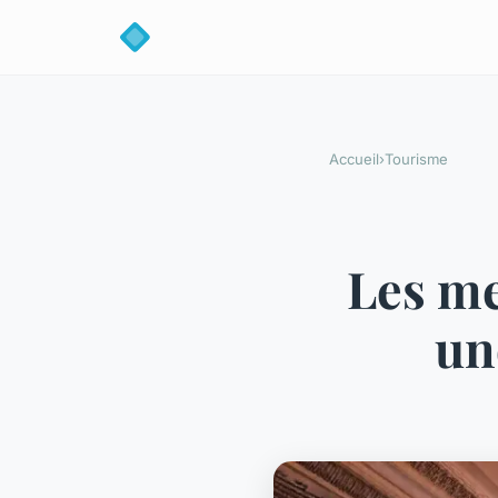
Accueil
›
Tourisme
Les me
un