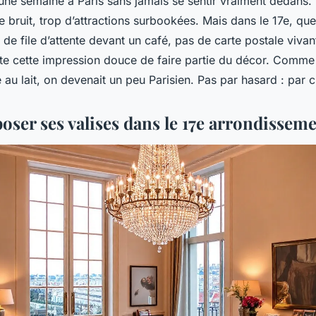
une semaine à Paris sans jamais se sentir vraiment dedans.
de bruit, trop d’attractions surbookées. Mais dans le 17e, q
s de file d’attente devant un café, pas de carte postale viva
ste cette impression douce de faire partie du décor. Comme 
au lait, on devenait un peu Parisien. Pas par hasard : par 
oser ses valises dans le 17e arrondisseme