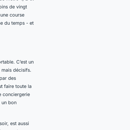
oins de vingt
e une course
ne du temps - et
rtable. C’est un
 mais décisifs.
 par des
t faire toute la
e conciergerie
s un bon
oir, est aussi