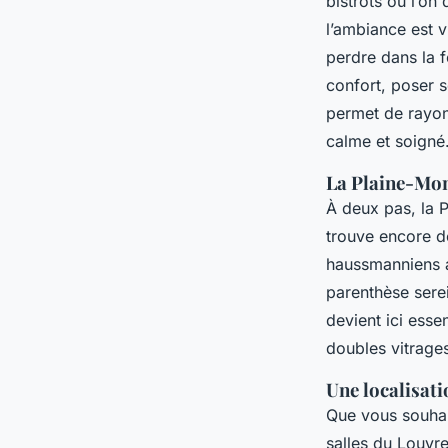
bistrots où l’on
l’ambiance est v
perdre dans la f
confort, poser 
permet de rayonn
calme et soigné
La Plaine-Mon
À deux pas, la P
trouve encore 
haussmanniens a
parenthèse serei
devient ici esse
doubles vitrage
Une localisati
Que vous souhai
salles du Louvre