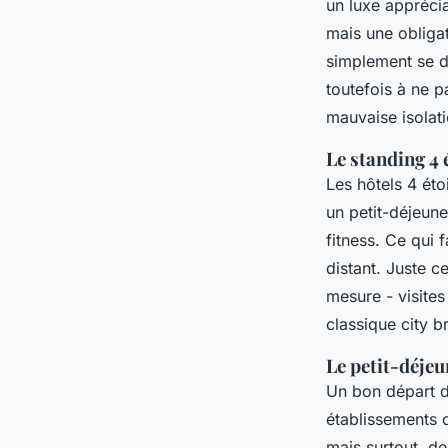
un luxe apprécia
mais une obligat
simplement se dé
toutefois à ne p
mauvaise isolat
Le standing 4 é
Les hôtels 4 éto
un petit-déjeune
fitness. Ce qui f
distant. Juste c
mesure - visites
classique city b
Le petit-déjeu
Un bon départ d
établissements d
mais surtout, d