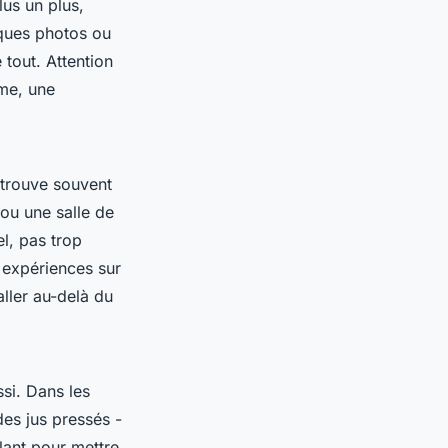
lus un plus,
lques photos ou
tout. Attention
lme, une
etrouve souvent
 ou une salle de
l, pas trop
s expériences sur
aller au-delà du
si. Dans les
des jus pressés -
llant pour mettre