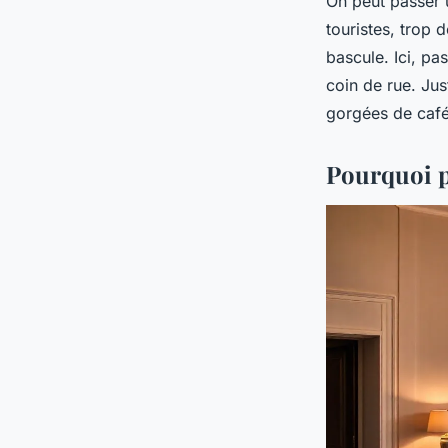
On peut passer 
touristes, trop 
bascule. Ici, pa
coin de rue. Ju
gorgées de café 
Pourquoi p