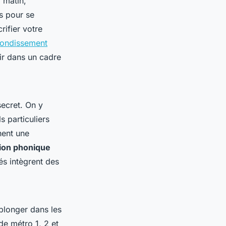
 matin,
as pour se
rifier votre
rrondissement
ir dans un cadre
secret. On y
s particuliers
hent une
tion phonique
és intègrent des
plonger dans les
de métro 1, 2 et