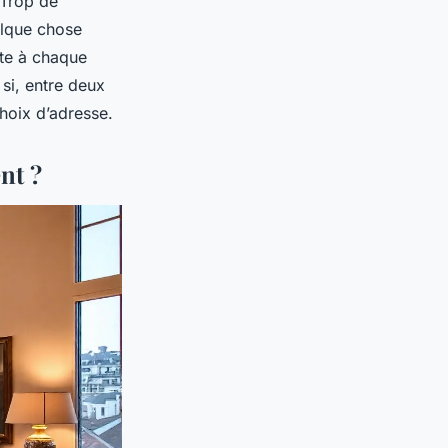
 Trop de
uelque chose
nte à chaque
si, entre deux
choix d’adresse.
nt ?