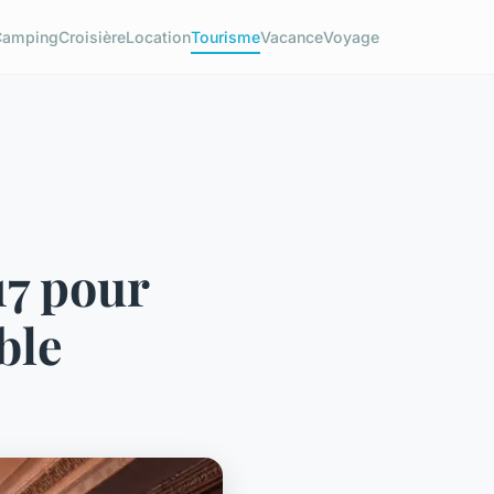
Camping
Croisière
Location
Tourisme
Vacance
Voyage
17 pour
ble