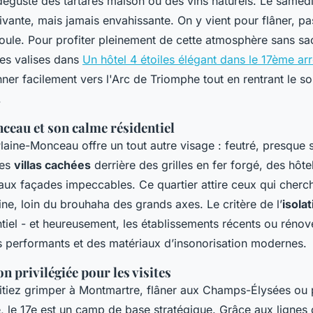
 déguste des tartares maison ou des vins naturels. Le samedi
ivante, mais jamais envahissante. On y vient pour flâner, p
oule. Pour profiter pleinement de cette atmosphère sans sac
ses valises dans
Un hôtel 4 étoiles élégant dans le 17ème a
er facilement vers l'Arc de Triomphe tout en rentrant le so
.
ceau et son calme résidentiel
laine-Monceau offre un tout autre visage : feutré, presque 
des
villas cachées
derrière des grilles en fer forgé, des hôtel
ux façades impeccables. Ce quartier attire ceux qui cherc
ne, loin du brouhaha des grands axes. Le critère de l’
isola
ntiel - et heureusement, les établissements récents ou rénov
s performants et des matériaux d’insonorisation modernes.
on privilégiée pour les visites
tiez grimper à Montmartre, flâner aux Champs-Élysées ou 
, le 17e est un camp de base stratégique. Grâce aux lignes 