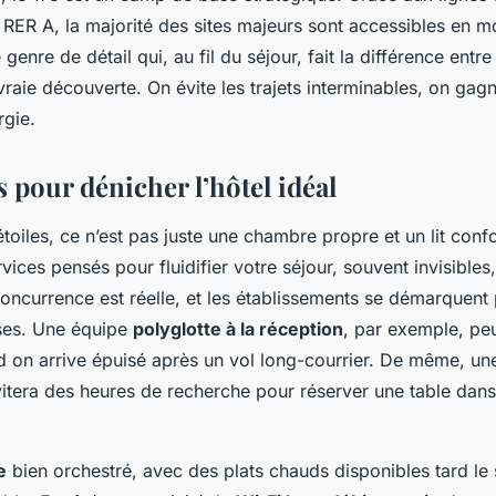
 RER A, la majorité des sites majeurs sont accessibles en m
 genre de détail qui, au fil du séjour, fait la différence entr
vraie découverte. On évite les trajets interminables, on gag
rgie.
s pour dénicher l’hôtel idéal
toiles, ce n’est pas juste une chambre propre et un lit confo
ices pensés pour fluidifier votre séjour, souvent invisibles,
concurrence est réelle, et les établissements se démarquent
ises. Une équipe
polyglotte à la réception
, par exemple, peu
d on arrive épuisé après un vol long-courrier. De même, un
vitera des heures de recherche pour réserver une table dan
e
bien orchestré, avec des plats chauds disponibles tard le s