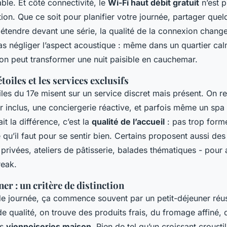
ble. Et côté connectivité, le
Wi-Fi haut débit gratuit
n’est p
ion. Que ce soit pour planifier votre journée, partager que
tendre devant une série, la qualité de la connexion change 
as négliger l’aspect acoustique : même dans un quartier ca
ion peut transformer une nuit paisible en cauchemar.
toiles et les services exclusifs
iles du 17e misent sur un service discret mais présent. On r
r inclus, une conciergerie réactive, et parfois même un spa
ait la différence, c’est la
qualité de l’accueil
: pas trop forme
e qu’il faut pour se sentir bien. Certains proposent aussi de
 privées, ateliers de pâtisserie, balades thématiques - pour 
reak.
ner : un critère de distinction
e journée, ça commence souvent par un petit-déjeuner réus
e qualité, on trouve des produits frais, du fromage affiné, 
es
viennoiseries maison
. Rien de tel qu’un croissant crousti