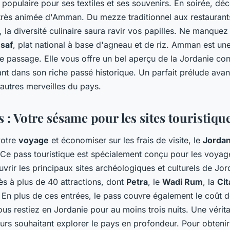
 populaire pour ses textiles et ses souvenirs. En soirée, dé
rès animée d'Amman. Du mezze traditionnel aux restaurant
la diversité culinaire saura ravir vos papilles. Ne manquez
saf
, plat national à base d'agneau et de riz. Amman est une 
le passage. Elle vous offre un bel aperçu de la Jordanie co
t dans son riche passé historique. Un parfait prélude avant
autres merveilles du pays.
 : Votre sésame pour les sites touristiqu
votre
voyage
et économiser sur les frais de visite, le
Jordan
 Ce pass touristique est spécialement conçu pour les voyag
vrir les principaux sites archéologiques et culturels de Jo
cès à plus de 40 attractions, dont
Petra
, le
Wadi Rum
, la
Ci
. En plus de ces entrées, le pass couvre également le coût d
us restiez en Jordanie pour au moins trois nuits. Une vérit
urs souhaitant explorer le pays en profondeur. Pour obtenir