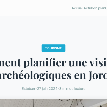
Accueil
Actu
Bon plan
TOURISME
nt planifier une visi
 archéologiques en Jor
Esteban
•
27 juin 2024
•
8 min de lecture