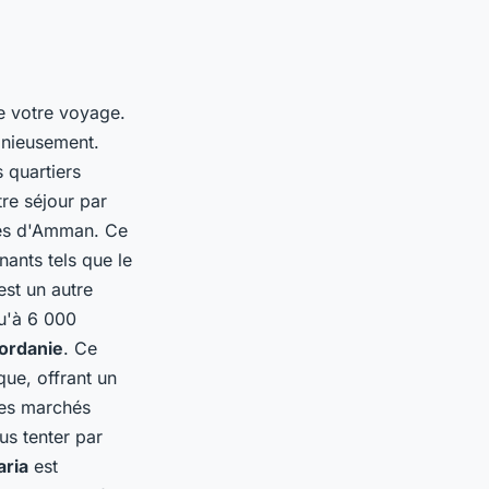
de votre voyage.
onieusement.
 quartiers
tre séjour par
ines d'Amman. Ce
nants tels que le
st un autre
qu'à 6 000
ordanie
. Ce
que, offrant un
ses marchés
us tenter par
aria
est