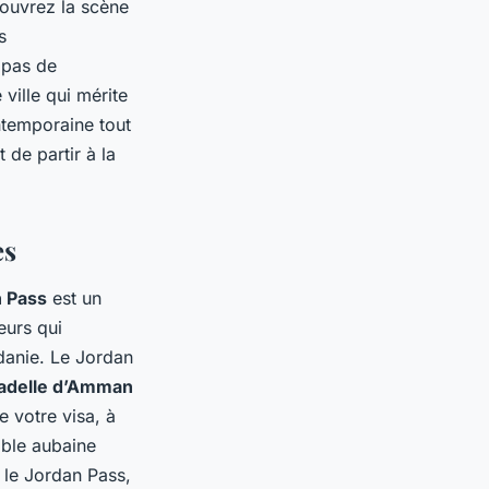
couvrez la scène
s
 pas de
ville qui mérite
ntemporaine tout
 de partir à la
es
 Pass
est un
eurs qui
rdanie. Le Jordan
tadelle d’Amman
e votre visa, à
able aubaine
 le Jordan Pass,