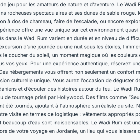
n de jeu pour les amateurs de nature et d’aventure. Le Wadi
ons rocheuses spectaculaires et ses dunes de sable rouge. 
ion à dos de chameau, faire de l’escalade, ou encore explor
érience offre une vue unique sur cet environnement quasi 
 dans le Wadi Rum varient en durée et en niveau de diffic
excursion d’une journée ou une nuit sous les étoiles, l’immer
le coucher du soleil, un moment magique où les couleurs 
us vos yeux. Pour une expérience authentique, réservez une
Ces hébergements vous offrent non seulement un confort 
ion culturelle unique. Vous aurez l’occasion de déguster de
rdaniens et d’écouter des histoires autour du feu. Le Wadi R
eu de tournage prisé par Hollywood. Des films comme “Seu
 été tournés, ajoutant à l'atmosphère surréaliste du site. 
tre visite en termes de logistique : vêtements appropriés po
et beaucoup d’eau sont indispensables. Le Wadi Rum est un
ors de votre voyage en Jordanie, un lieu qui vous laissera 