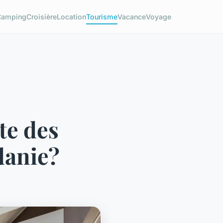
Camping
Croisière
Location
Tourisme
Vacance
Voyage
te des
danie?