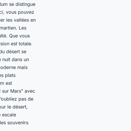
 Rum se distingue
Ici, vous pouvez
er les vallées en
martien. Les
ulté. Que vous
sion est totale.
du désert se
 nuit dans un
moderne mais
s plats
um est
l sur Mars” avec
N’oubliez pas de
ur le désert,
e escale
des souvenirs