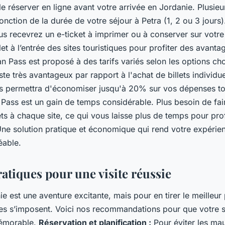
e le réserver en ligne avant votre arrivée en Jordanie. Plusie
onction de la durée de votre séjour à Petra (1, 2 ou 3 jours)
us recevrez un e-ticket à imprimer ou à conserver sur votr
let à l’entrée des sites touristiques pour profiter des avant
an Pass est proposé à des tarifs variés selon les options cho
ste très avantageux par rapport à l'achat de billets individu
s permettra d'économiser jusqu'à 20% sur vos dépenses tou
 Pass est un gain de temps considérable. Plus besoin de fai
ets à chaque site, ce qui vous laisse plus de temps pour pro
 Une solution pratique et économique qui rend votre expérie
éable.
atiques pour une visite réussie
nie est une aventure excitante, mais pour en tirer le meilleur
ues s’imposent. Voici nos recommandations pour que votre sé
émorable.
Réservation et planification :
Pour éviter les ma