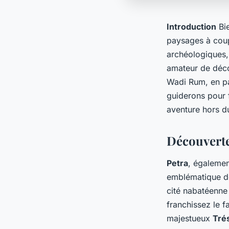
Introduction
Bie
paysages à coupe
archéologiques,
amateur de déco
Wadi Rum, en pa
guiderons pour 
aventure hors 
Découverte
Petra
, égalemen
emblématique d
cité nabatéenne 
franchissez le 
majestueux
Tré