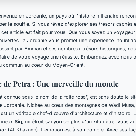
nvenue en Jordanie, un pays où l'histoire millénaire rencon
r le souffle. Si vous rêvez d'explorer ses trésors cachés e
 cet article est fait pour vous. Que vous soyez un voyageur
uvertes, la Jordanie vous promet une expérience inoubliab
ssant par Amman et ses nombreux trésors historiques, no
faire de votre voyage une réussite. Embarquez avec nous 
du commun au cœur du Moyen-Orient.
 de Petra : Une merveille du monde
t connue sous le nom de la “cité rose”, est sans doute le sit
e Jordanie. Nichée au cœur des montagnes de Wadi Musa, 
est un véritable chef-d'œuvre d'architecture et d'histoire.
fameux
Siq
, un étroit canyon de plus d'un kilomètre, vous ar
sor
(Al-Khazneh). L’émotion est à son comble. Avec ses faça