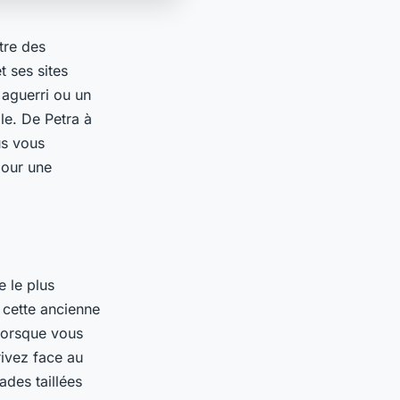
tre des
t ses sites
 aguerri ou un
le. De Petra à
us vous
pour une
e le plus
cette ancienne
 Lorsque vous
rivez face au
des taillées