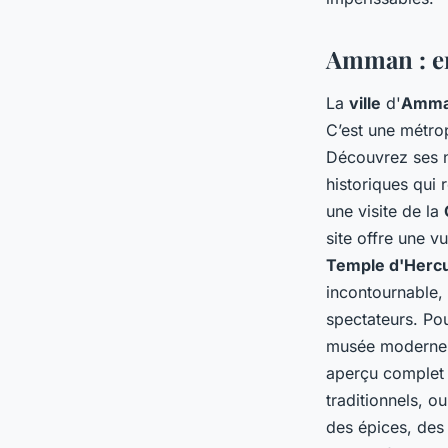
Amman : en
La
ville
d'
Amm
C’est une métro
Découvrez ses
historiques qui 
une visite de la
site offre une v
Temple d'Herc
incontournable,
spectateurs. Po
musée moderne pr
aperçu complet 
traditionnels, o
des épices, des