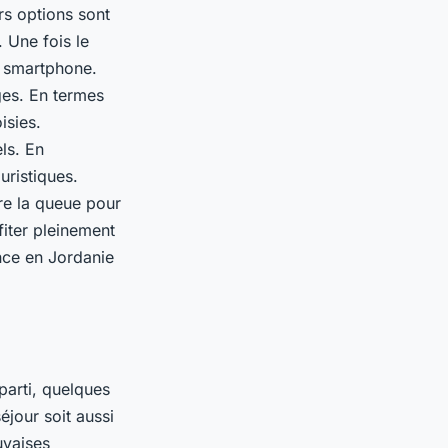
urs options sont
. Une fois le
e smartphone.
ages. En termes
isies.
els. En
ristiques.
re la queue pour
fiter pleinement
nce en Jordanie
 parti, quelques
jour soit aussi
uvaises