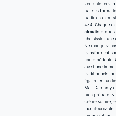
véritable terrai
par ses formati
partir en excurs
4x4. Chaque exp
circuits
proposés
choisissiez une 
Ne manquez pas 
transforment so
camp bédouin. 
aussi une immers
traditionnels jo
également un li
Matt Damon y ont
bien préparer vo
crème solaire, 
incontournable l
impérissables.