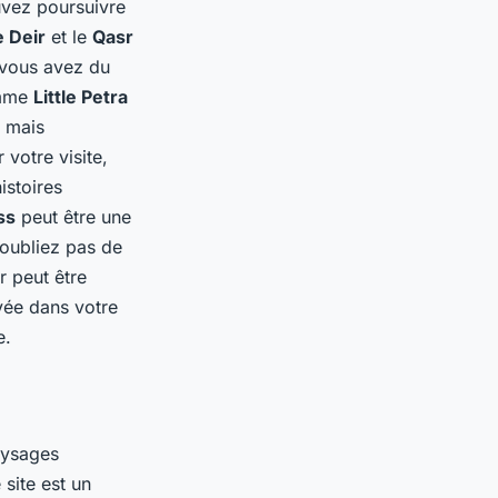
uvez poursuivre
 Deir
et le
Qasr
 vous avez du
omme
Little Petra
e mais
 votre visite,
istoires
ss
peut être une
’oubliez pas de
 peut être
avée dans votre
e.
aysages
site est un