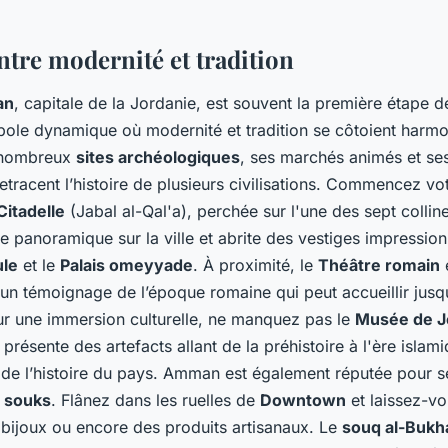
tre modernité et tradition
an
, capitale de la Jordanie, est souvent la première étape 
pole dynamique où modernité et tradition se côtoient harm
 nombreux
sites archéologiques
, ses marchés animés et ses
retracent l’histoire de plusieurs civilisations. Commencez vo
Citadelle
(Jabal al-Qal'a), perchée sur l'une des sept coll
ue panoramique sur la ville et abrite des vestiges impression
ule
et le
Palais omeyyade
. À proximité, le
Théâtre romain
e
 un témoignage de l’époque romaine qui peut accueillir jus
ur une immersion culturelle, ne manquez pas le
Musée de J
ésente des artefacts allant de la préhistoire à l'ère islami
de l’histoire du pays. Amman est également réputée pour 
u
souks
. Flânez dans les ruelles de
Downtown
et laissez-vo
 bijoux ou encore des produits artisanaux. Le
souq al-Bukh