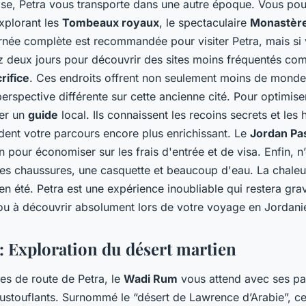
ose, Petra vous transporte dans une autre époque. Vous po
explorant les
Tombeaux royaux
, le spectaculaire
Monastère
rnée complète est recommandée pour visiter Petra, mais si
 deux jours pour découvrir des sites moins fréquentés c
rifice
. Ces endroits offrent non seulement moins de mond
rspective différente sur cette ancienne cité. Pour optimiser
ver un
guide
local. Ils connaissent les recoins secrets et les h
dent votre parcours encore plus enrichissant. Le
Jordan Pa
n pour économiser sur les frais d'entrée et de visa. Enfin, n
es chaussures, une casquette et beaucoup d'eau. La chaleur
 en été. Petra est une expérience inoubliable qui restera gr
ou à découvrir absolument lors de votre voyage en Jordani
 Exploration du désert martien
es de route de Petra, le
Wadi Rum
vous attend avec ses p
ustouflants. Surnommé le “désert de Lawrence d’Arabie”, ce 